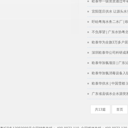
欧泰华一级资质通过年
宜阳莲庄供水 让源头水
盱眙粤海水务二水厂 |
不负厚望 | 广东水协
欧泰华为全旗3万多户居
深圳欧泰华公司科研成
欧泰华加氯项目 | 广
欧泰华加氯消毒设备入
欧泰华供水 | 中国雪都
广东省县镇水企水源突
共13篇
首页