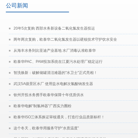
公司新闻
20年5次复购 西部水务新设备二氧化氯发生器投运
两年两次复购，欧泰华二氧化氯发生器以硬核技术守护饮水安全
从海丰水务到比亚迪产业基地 水厂消毒认准欧泰华
欧泰华PAC、PAM投加系统在江夏污水处理厂稳定运行
智洗焕新：破解储罐清洁难题的"水卫士"正式亮相！
武汉5A级景区水厂 使用盐水电解次氯酸钠发生器
钦州开投水务携手欧泰华保障十年优质供水
欧泰华电解“制氯神器”广西实力圈粉
欧泰华ISO三体系换证审核通关，打造行业品质新标杆！
这个冬天，欧泰华用服务守护“水质温度”