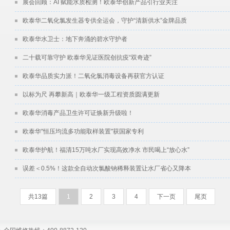
展会回顾：AI 赋能水质检测！欧泰华创新产品引行业关注
欧泰华二氧化氯发生器专供全运会，守护“清新供水”金牌品质
欧泰华水卫士：地下奔涌的碧水守护者
二十载可靠守护 欧泰华见证医院创抗疫“双奇迹”
欧泰华品质实力派！二氧化氯消毒设备再获官方认证
以标为尺 再攀新高｜欧泰华一级工程资质圆满更新
欧泰华消毒产品卫生许可证焕新升级啦！
欧泰华"恒压均流多功能取样装置"获国家专利
欧泰华护航！福清15万吨水厂实现高效净水 市民喝上“放心水”
误差＜0.5%！这款全自动次氯酸钠稀释装置让水厂省心又降本
共13篇
1
2
3
4
下一页
尾页