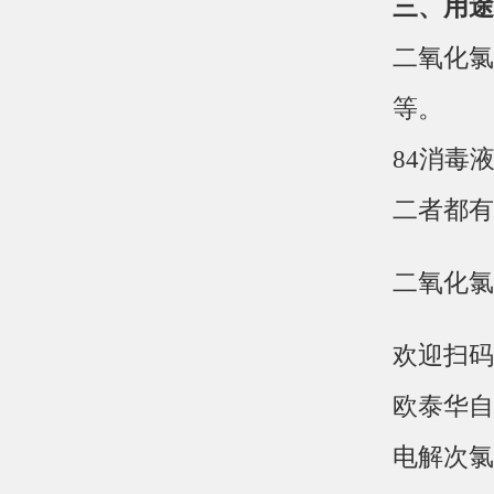
三、用途
二氧化氯
等。
84消毒
二者都有
二氧化氯
欢迎扫码
欧泰华自
电解次氯